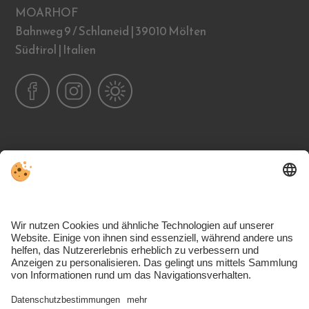
MOARHOF
Bahnweg 9 / Schlaneid | 39010 Mölten
Südtirol | Italien