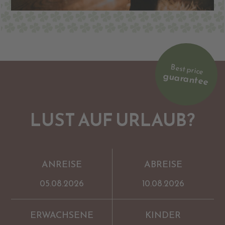
Best price
guarantee
LUST AUF URLAUB?
ANREISE
ABREISE
ERWACHSENE
KINDER