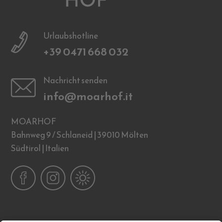
Urlaubshotline
+39 0471 668 032
Nachricht senden
info@moarhof.it
MOARHOF
Bahnweg 9 / Schlaneid | 39010 Mölten
Südtirol | Italien