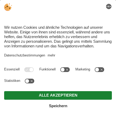
MwSt.-Nr. IT01106430216 . CIN: IT021050B56TSFV2QL .
Impressum
.
Datenschutz
.
Individuelle Cookie-Einstellungen
.
© Webdesign by