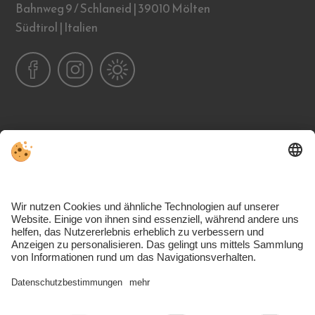
Bahnweg 9 / Schlaneid | 39010 Mölten
Südtirol | Italien