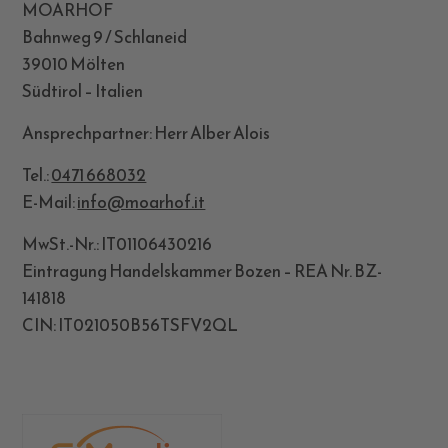
MOARHOF
Bahnweg 9 / Schlaneid
39010 Mölten
Südtirol – Italien
Ansprechpartner: Herr Alber Alois
Tel.:
0471 668032
E-Mail:
info@moarhof.it
MwSt.-Nr.: IT
01106430216
Eintragung Handelskammer Bozen – REA Nr. BZ-
141818
CIN: IT021050B56TSFV2QL