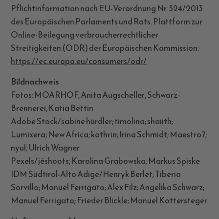
Pflichtinformation nach EU-Verordnung Nr. 524/2013
des Europäischen Parlaments und Rats. Plattform zur
Online-Beilegung verbraucherrechtlicher
Streitigkeiten (ODR) der Europäischen Kommission:
https://ec.europa.eu/
consumers/odr/
Bildnachweis
Fotos: MOARHOF, Anita Augscheller, Schwarz-
Brennerei, Katia Bettin
Adobe Stock/sabine hürdler; timolina; shaiith;
Lumixera; New Africa; kathrin; Irina Schmidt; Maestro7;
nyul; Ulrich Wagner
Pexels/jéshoots; Karolina Grabowska; Markus Spiske
IDM Südtirol-Alto Adige/Henryk Berlet; Tiberio
Sorvillo; Manuel Ferrigato; Alex Filz; Angelika Schwarz;
Manuel Ferrigato; Frieder Blickle; Manuel Kottersteger